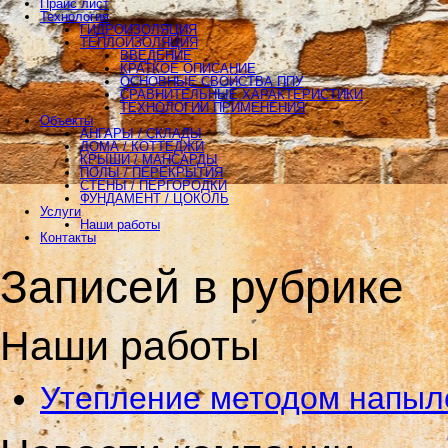
Прайс лист
Технология
ГИДРОИЗОЛЯЦИЯ
ТЕПЛОИЗОЛЯЦИЯ
ВВЕДЕНИЕ
КРАТКОЕ ОПИСАНИЕ
ОСНОВНЫЕ СВОЙСТВА ППУ
СРАВНИТЕЛЬНЫЕ ХАРАКТЕРИСТИКИ
ТЕХНОЛОГИИ ПРИМЕНЕНИЯ
Объекты
АНГАРЫ / СКЛАДЫ
ДОМА / КОТТЕДЖИ
КРЫШИ / МАНСАРДЫ
ПОЛЫ / ПЕРЕКРЫТИЯ
СТЕНЫ / ПЕРГОРОДКИ
ФУНДАМЕНТ / ЦОКОЛЬ
Услуги
Наши работы
Контакты
Записей в рубрике
Наши работы
Утепление методом напыл