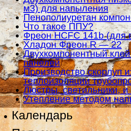
м3) для напыления
Пенополиуретан компо
Что такое ППУ?
Фреон HCFC 141b (для 
Хладон Фреон R — 22
Двухкомпонентный клей 
панелей
Производство скорлуп и
теплоизоляции трубопр
Люстры, светильники, и
Утепление методом на
Календарь