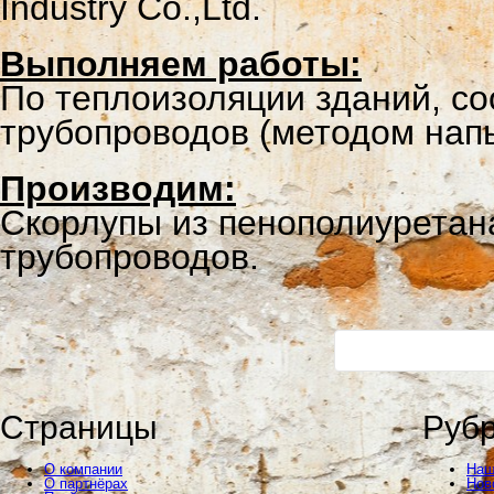
Industry Co.,Ltd.
Выполняем работы:
По теплоизоляции зданий, со
трубопроводов (методом напы
Производим:
Cкорлупы из пенополиуретан
трубопроводов.
Страницы
Руб
О компании
Наш
О партнёрах
Нов