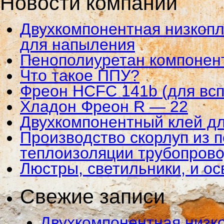
Новости компании
Двухкомпонентная низкопл
для напыления
Пенополиуретан компонен
Что такое ППУ?
Фреон HCFC 141b (для всп
Хладон Фреон R — 22
Двухкомпонентный клей дл
Производство скорлуп из 
теплоизоляции трубопрово
Люстры, светильники, и о
Свежие записи
Двухкомпонентная низко