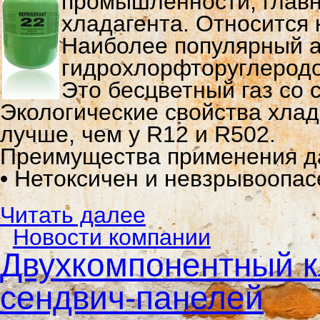
промышленности, главн
хладагента. Относится 
Наиболее популярный а
гидрохлорфторуглеродо
Это бесцветный газ со
Экологические свойства хлад
лучше, чем у R12 и R502.
Преимущества применения да
• Нетоксичен и невзрывоопас
Читать далее
Новости компании
Двухкомпонентный к
сендвич-панелей