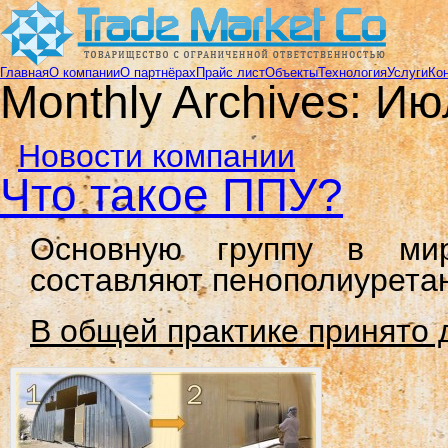
Главная
О компании
О партнёрах
Прайс лист
Объекты
Технология
Услуги
Ко
Monthly Archives:
Ию
Новости компании
Что такое ППУ?
Основную группу в мир
составляют пенополиуретан
В общей практике принято 