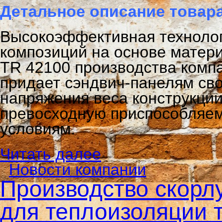
Детальное описание товар
Высокоэффективная технолог
композиций на основе матери
TR 42100 производства комп
придает сэндвич-панелям св
напряжения веса конструкции
превосходную приспособляем
условиям.
Читать далее
Новости компании
Производство скорл
для теплоизоляции 