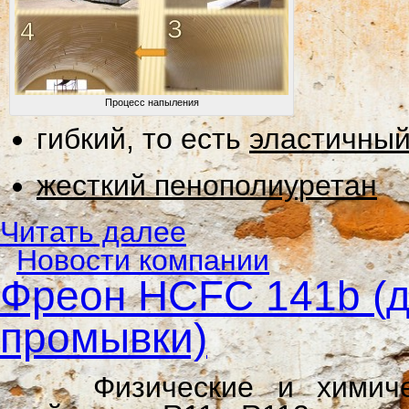
Процесс напыления
гибкий, то есть
эластичный
жесткий пенополиуретан
Читать далее
Новости компании
Фреон HCFC 141b (д
промывки)
Физические и химическ