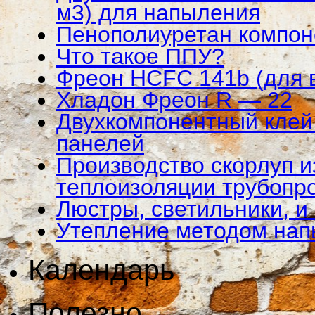
м3) для напыления
Пенополиуретан компо
Что такое ППУ?
Фреон HCFC 141b (для 
Хладон Фреон R — 22
Двухкомпонентный клей 
панелей
Производство скорлуп и
теплоизоляции трубопр
Люстры, светильники, и
Утепление методом на
Календарь
Полезно