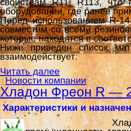
свойствам R11, R113, что 
оборудовании, где ранее при
Перед использованием R-141
совместим со всеми резинов
которые находятся в соотве
Ниже приведен список мат
взаимодействует:
Читать далее
Новости компании
Хладон Фреон R — 
Характеристики и назначе
Хладон R22 ши