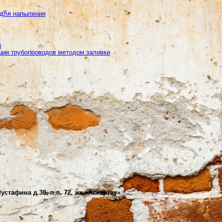
 для напыления
й
ции трубопроводов методом заливки
устафина д.38, п.п. 72, жк «Аскартау»