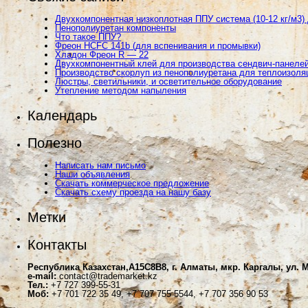
Двухкомпонентная низкоплотная ППУ система (10-12 кг/м3)
Пенополиуретан компоненты
Что такое ППУ?
Фреон HCFC 141b (для вспенивания и промывки)
Хладон Фреон R — 22
Двухкомпонентный клей для производства сендвич-панеле
Производство скорлуп из пенополиуретана для теплоизоля
Люстры, светильники, и осветительное оборудование
Утепление методом напыления
Календарь
Полезно
Написать нам письмо
Наши объявления
Скачать коммерческое предложение
Скачать схему проезда на нашу базу
Метки
Контакты
Республика Казахстан,A15C8B8, г. Алматы, мкр. Каргалы, ул. М
e-mail:
contact@trademarket.kz
Тел.:
+7 727 399-55-31
Моб:
+7 701 722 35 49, +7 707 755 5544, +7 707 356 90 53