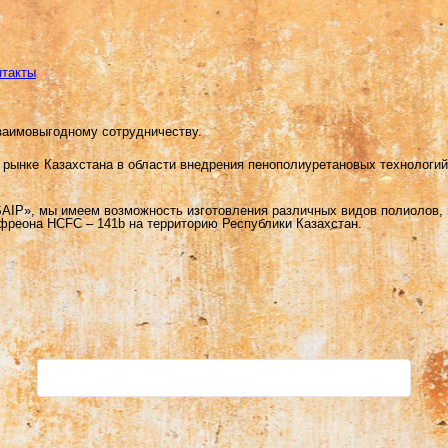
нтакты
заимовыгодному сотрудничеству.
на рынке Казахстана в области внедрения пенополиуретановых технолог
AIP», мы имеем возможность изготовления различных видов полиолов,
 фреона HCFC – 141b на территорию Республики Казахстан.