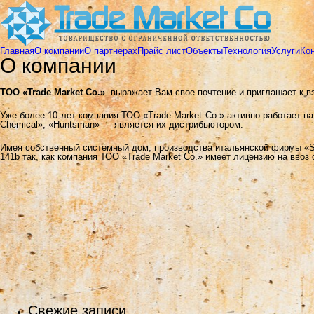
Главная
О компании
О партнёрах
Прайс лист
Объекты
Технология
Услуги
Ко
О компании
ТОО «Trade Мarket Со.»
выражает Вам свое почтение и приглашает к в
Уже более 10 лет компания ТОО «Trade Мarket Со.» активно работает 
Chemical», «Huntsman» — является их дистрибьютором.
Имея собственный системный дом, производства итальянской фирмы «S
141b так, как компания ТОО «Trade Market Co.» имеет лицензию на ввоз
Свежие записи