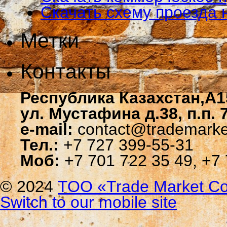
Скачать схему проезда 
Метки
Контакты
Республика Казахстан,A1
ул. Мустафина д.38, п.п. 
e-mail:
contact@trademarke
Тел.:
+7 727 399-55-31
Моб:
+7 701 722 35 49, +7 
© 2024
ТОО «Trade Мarket Со
Switch to our mobile site