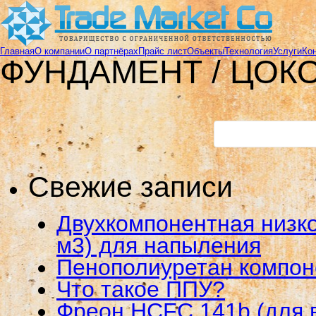
Главная
О компании
О партнёрах
Прайс лист
Объекты
Технология
Услуги
Ко
ФУНДАМЕНТ / ЦОК
Свежие записи
Двухкомпонентная низко
м3) для напыления
Пенополиуретан компо
Что такое ППУ?
Фреон HCFC 141b (для 