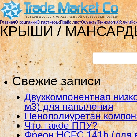
Главная
О компании
О партнёрах
Прайс лист
Объекты
Технология
Услуги
Ко
КРЫШИ / МАНСАР
Свежие записи
Двухкомпонентная низко
м3) для напыления
Пенополиуретан компо
Что такое ППУ?
Фреон HCFC 141b (для 