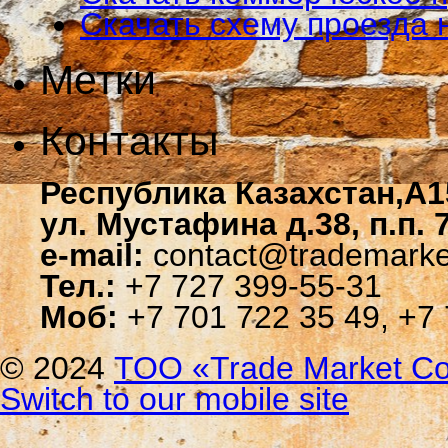
Скачать схему проезда 
Метки
Контакты
Республика Казахстан,A1
ул. Мустафина д.38, п.п. 
e-mail:
contact@trademarke
Тел.:
+7 727 399-55-31
Моб:
+7 701 722 35 49, +7 
© 2024
ТОО «Trade Мarket Со
Switch to our mobile site