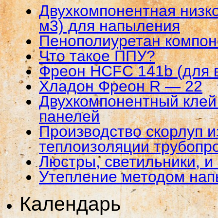
Двухкомпонентная низко
м3) для напыления
Пенополиуретан компо
Что такое ППУ?
Фреон HCFC 141b (для 
Хладон Фреон R — 22
Двухкомпонентный клей 
панелей
Производство скорлуп и
теплоизоляции трубопр
Люстры, светильники, и
Утепление методом на
Календарь