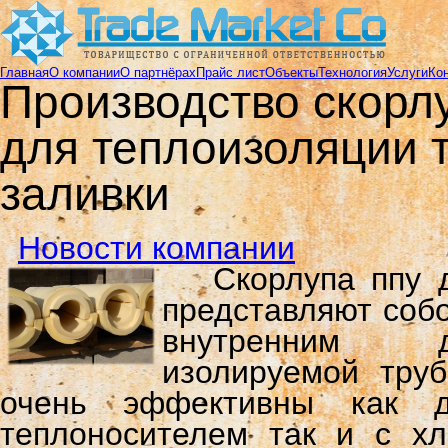
Главная
О компании
О партнёрах
Прайс лист
Объекты
Технология
Услуги
Ко
Производство скорл
для теплоизоляции 
заливки
Новости компании
Скорлупа ппу 
представляют соб
внутренним д
изолируемой труб
очень эффективны как д
теплоносителем так и с хл