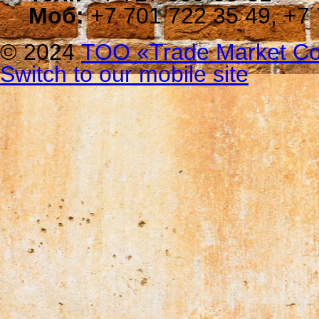
Моб:
+7 701 722 35 49, +7 
© 2024
ТОО «Trade Мarket Со
Switch to our mobile site