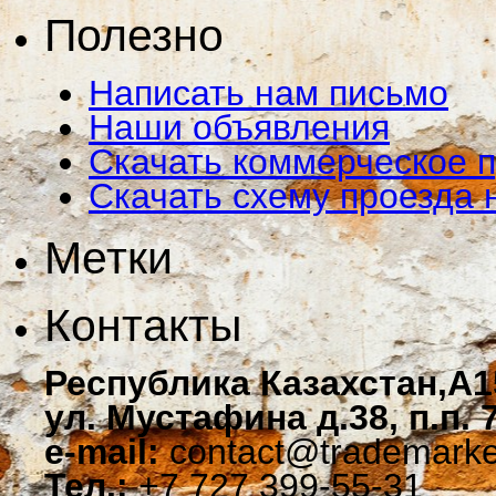
Полезно
Написать нам письмо
Наши объявления
Скачать коммерческое 
Скачать схему проезда 
Метки
Контакты
Республика Казахстан,A1
ул. Мустафина д.38, п.п. 
e-mail:
contact@trademarke
Тел.:
+7 727 399-55-31