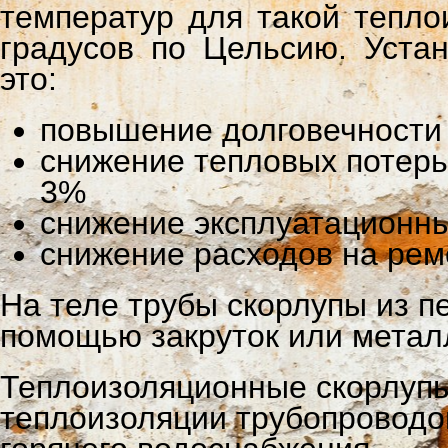
температур для такой тепло
градусов по Цельсию.
Устан
это:
повышение долговечности с
снижение тепловых потерь
3%
снижение эксплуатационны
снижение расходов на ремо
На теле трубы скорлупы из п
помощью закруток или метал
Теплоизоляционные скорлупы
теплоизоляции трубопроводо