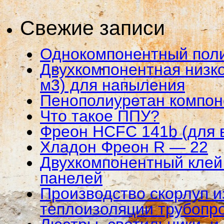
Свежие записи
Однокомпонентный пол
Двухкомпонентная низко
м3) для напыления
Пенополиуретан компо
Что такое ППУ?
Фреон HCFC 141b (для 
Хладон Фреон R — 22
Двухкомпонентный клей 
панелей
Производство скорлуп и
теплоизоляции трубопр