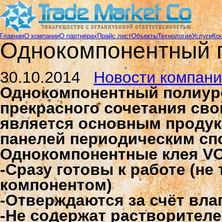
Главная
О компании
О партнёрах
Прайс лист
Объекты
Технология
Услуги
Ко
Однокомпонентный 
займ на карту бесплатно
30.10.2014
Новости компан
Однокомпонентный полиур
прекрасного сочетания сво
является основным продук
панелей периодическим сп
Однокомпонентные клея V
-Сразу готовы к работе (н
компонентом)
-Отверждаются за счёт вла
-Не содержат растворител