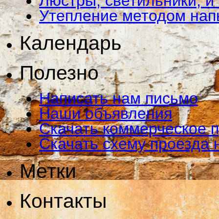
Люстры, светильники, и
Утепление методом на
Календарь
Полезно
Написать нам письмо
Наши объявления
Скачать коммерческое 
Скачать схему проезда 
Метки
Контакты