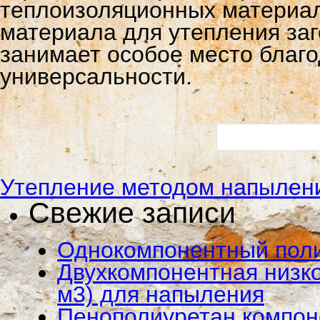
теплоизоляционных материал
материала для утепления заг
занимает особое место благо
универсальности.
Утепление методом напылен
Свежие записи
Однокомпонентный пол
Двухкомпонентная низко
м3) для напыления
Пенополиуретан компо