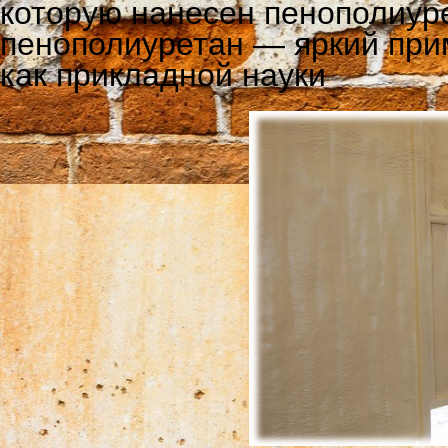
которую нанесен пенополиур
пенополиуретан — яркий при
как прикладной науки