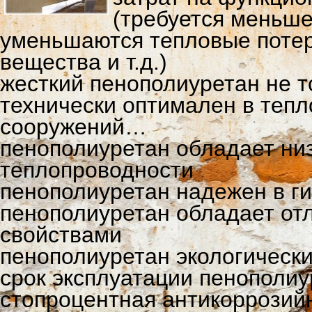
(требуется меньше
уменьшаются тепловые потер
вещества и т.д.)
жесткий пенополиуретан не т
технически оптимален в тепл
сооружений…
пенополиуретан обладает н
теплопроводности
пенополиуретан надежен в г
пенополиуретан обладает о
свойствами
пенополиуретан экологически
срок эксплуатации пенополиу
стопроцентная антикоррозий