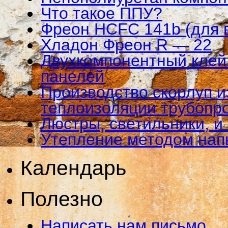
Что такое ППУ?
Фреон HCFC 141b (для 
Хладон Фреон R — 22
Двухкомпонентный клей 
панелей
Производство скорлуп и
теплоизоляции трубопр
Люстры, светильники, и
Утепление методом на
Календарь
Полезно
Написать нам письмо