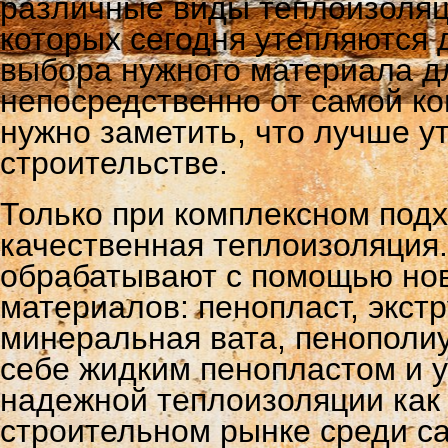
различные виды теплоизоля
которых сегодня утепляются
выбора нужного материала дл
непосредственно от самой ко
нужно заметить, что лучше у
строительстве.
Только при комплексном под
качественная теплоизоляция
обрабатывают с помощью но
материалов: пенопласт, экст
минеральная вата, пенополиу
себе жидким пенопластом и 
надежной теплоизоляции как 
строительном рынке среди с