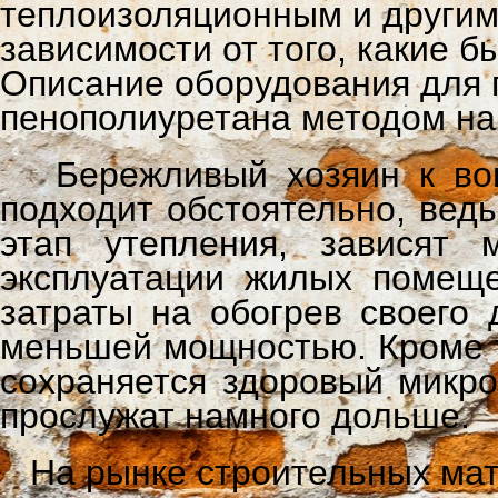
теплоизоляционным и другим
зависимости от того, какие 
Описание оборудования для 
пенополиуретана методом на
Бережливый хозяин к вопр
подходит обстоятельно, вед
этап утепления, зависят 
эксплуатации жилых помеще
затраты на обогрев своего 
меньшей мощностью. Кроме т
сохраняется здоровый микро
прослужат намного дольше.
На рынке строительных мат