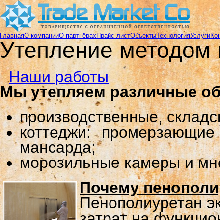
Главная
О компании
О партнёрах
Прайс лист
Объекты
Технология
Услуги
Ко
Утепление методом
Наши работы
Мы утепляем различные о
производственные, складск
коттеджи: промерзающие
мансарда;
морозильные камеры и мно
Почему пенополи
Пенополиуретан эк
затрат на функцио