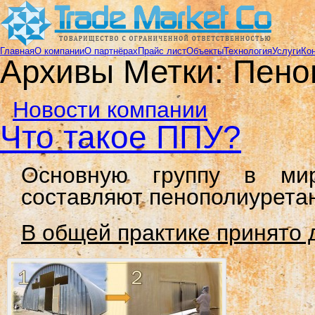
Главная
О компании
О партнёрах
Прайс лист
Объекты
Технология
Услуги
Ко
Архивы Метки:
Пено
Новости компании
Что такое ППУ?
Основную группу в мир
составляют пенополиуретан
В общей практике принято 