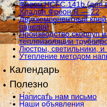
Фреон HCFC 141b (для 
Хладон Фреон R — 22
Двухкомпонентный клей 
панелей
Производство скорлуп и
теплоизоляции трубопр
Люстры, светильники, и
Утепление методом на
Календарь
Полезно
Написать нам письмо
Наши объявления