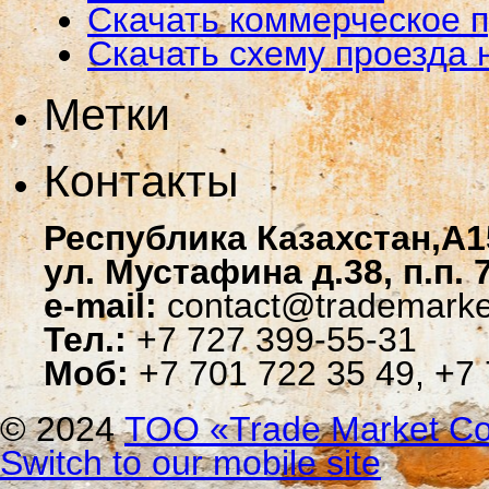
Скачать коммерческое 
Скачать схему проезда 
Метки
Контакты
Республика Казахстан,A1
ул. Мустафина д.38, п.п. 
e-mail:
contact@trademarke
Тел.:
+7 727 399-55-31
Моб:
+7 701 722 35 49, +7 
© 2024
ТОО «Trade Мarket Со
Switch to our mobile site