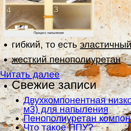
Процесс напыления
гибкий, то есть
эластичный
жесткий пенополиуретан
Читать далее
Свежие записи
Двухкомпонентная низко
м3) для напыления
Пенополиуретан компо
Что такое ППУ?