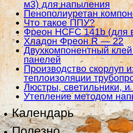
м3) для напыления
Пенополиуретан компо
Что такое ППУ?
Фреон HCFC 141b (для 
Хладон Фреон R — 22
Двухкомпонентный клей 
панелей
Производство скорлуп и
теплоизоляции трубопр
Люстры, светильники, и
Утепление методом на
Календарь
Полезно