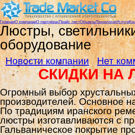
Главная
О компании
О партнёрах
Прайс лист
Объекты
Технология
Услуги
Ко
Люстры, светильники
оборудование
Новости компании
Нет ком
СКИДКИ НА 
Огромный выбор хрустальных
производителей. Основное н
По традициям иранского рем
люстры изготавливаются с пр
Гальваническое покрытие про