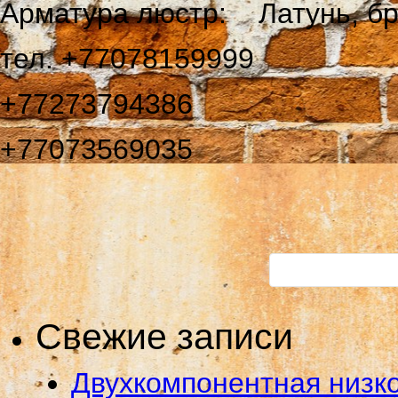
Арматура люстр: Латунь, бр
тел. +77078159999
+77273794386
+77073569035
Свежие записи
Двухкомпонентная низко