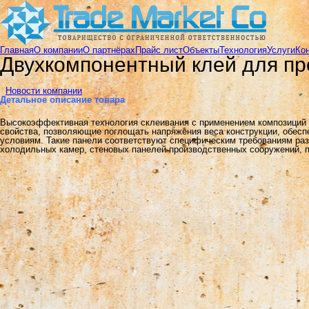
Главная
О компании
О партнёрах
Прайс лист
Объекты
Технология
Услуги
Ко
Двухкомпонентный клей для пр
Новости компании
Детальное описание товара
Высокоэффективная технология склеивания с применением композиций н
свойства, позволяющие поглощать напряжения веса конструкции, обес
условиям.
Такие панели соответствуют специфическим требованиям раз
холодильных камер, стеновых панелей производственных сооружений, 