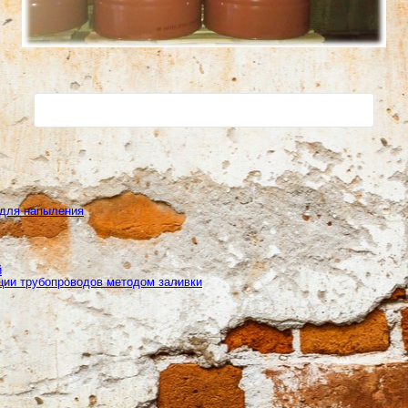
 для напыления
й
ции трубопроводов методом заливки