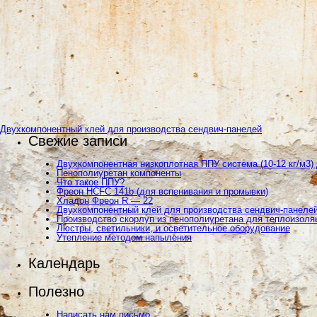
Двухкомпонентный клей для производства сендвич-панелей
Свежие записи
Двухкомпонентная низкоплотная ППУ система (10-12 кг/м3)
Пенополиуретан компоненты
Что такое ППУ?
Фреон HCFC 141b (для вспенивания и промывки)
Хладон Фреон R — 22
Двухкомпонентный клей для производства сендвич-панеле
Производство скорлуп из пенополиуретана для теплоизоля
Люстры, светильники, и осветительное оборудование
Утепление методом напыления
Календарь
Полезно
Написать нам письмо