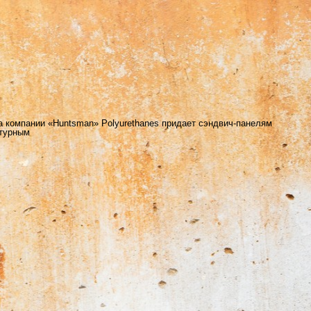
а компании «Huntsman» Polyurethanes придает сэндвич-панелям
атурным