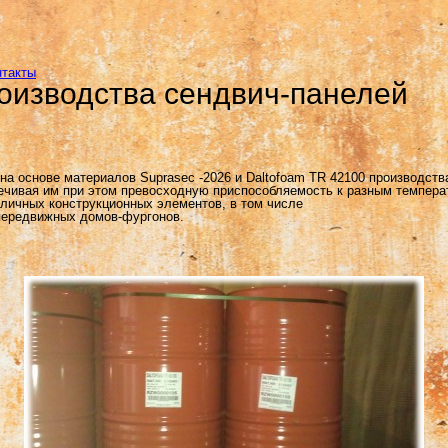
нтакты
оизводства сендвич-панелей
а основе материалов Suprasec -2026 и Daltofoam TR 42100 производств
печивая им при этом превосходную приспособляемость к разным темпер
личных конструкционных элементов, в том числе
передвижных домов-фургонов.